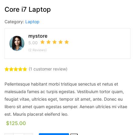
Core i7 Laptop
Category:
Laptop
mystore
5.00
(2 Reviews)
(
1
customer review)
Rated
1
5.00
out of 5
Pellentesque habitant morbi tristique senectus et netus et
based on
customer
malesuada fames ac turpis egestas. Vestibulum tortor quam,
rating
feugiat vitae, ultricies eget, tempor sit amet, ante. Donec eu
libero sit amet quam egestas semper. Aenean ultricies mi vitae
est. Mauris placerat eleifend leo.
$
125.00