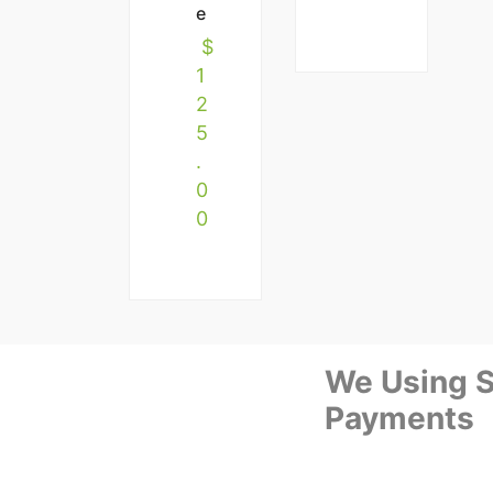
e
$
1
2
5
.
0
0
We Using S
Payments